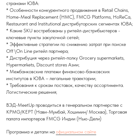
странами ЮВА:
* Особенности конкурентного продвижения в Retail Chains,
Home-Meal Replacement (HMC), FMCG Platforms, HoReCa,
Restaurant and Institutional дистрибуторских сегментах ЮВА;
* Какие SKU востребованы у ритейл-дистрибьютеров -
ключевые пункты закупочной сетей;
* Эффективные стратегии по снижению затрат при поиске
Off \On Line ритейл партнера;
* Дистрибуция через ритейл-полку Grocery supermarkets,
Hypermarkets, Discount stores Азии;
* Межбанковские платежи финансово-банковских
институтов в ЮВА – легальные траектории;
* Требования к срокам поставок, качеству ассортимента.
Логистические решения;
ВЭД-MeetUp проводиться в генеральном партнерстве с
KPMG/KEPT (Нави-Мумбай, Хошимин/ Москва), Торговая
палата импортеров FMCG Индии (Нью-Дели)
Программа и детали на
официальном сайте