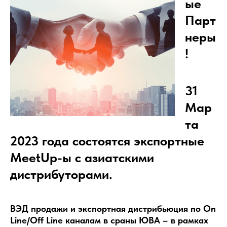
ые
Парт
неры
!
31
Мар
та
2023 года состоятся экспортные
MeetUp-ы с азиатскими
дистрибуторами.
ВЭД продажи и экспортная дистрибьюция по On
Line/Off Line каналам в сраны ЮВА – в рамках