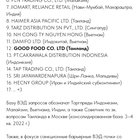
6. PLN TRADING CO., LTD. (Малайзия)
7. JIOMART, RELIANCE RETAIL (Нави-Мумбай, Махараштра,
Индия)
8. HAIMER ASIA PACIFIC LTD. (Таиланд)
9. TARZ DISTRIBUTION SN PVT., LTD. (Сингапур)
10. NH CONG TY NGUYEN HONG (Вьетнам)
11. DAMIFO LTD. (Индокитай, Вьетнам)
12.
GOOD FOOD CO. LTD (Таиланд)
13. PT.CAKRAWALA DISTRIBUTION INDONESIA
(Индонезия)
14. TAP TRADING CO., LTD. (Таиланд)
15. SRI JAYAWARDENAPURA (Шри-Ланка, Мальдивы)
16. HECNY GROUP (Иран и Индийский субконтинент)
17. … +3
Базу ВЭД запросов обозначат Торгпреды Индонезии,
Малайзии, Вьетнама, Индии, а также Советник по эк.
вопросам Таиланда в Москве (консолидированная база: 3–4
кв. 2022 г.)
Также, в фокусе санкционные барьерные ВЭД-точки со