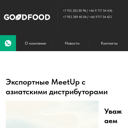
+7 912 282 80 94
/
+66 9 717 54 436
+7 953 389 40 04
/
+66 9717 54 423
О компании
Новости
Контакты
Экспортные MeetUp с
азиатскими дистрибуторами
Уваж
аем